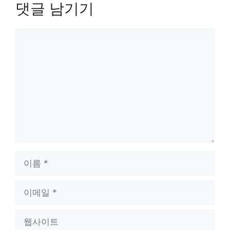
댓글 남기기
댓
글
이
름
이
메
일
웹
사