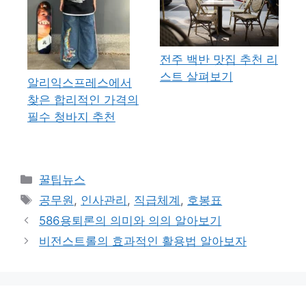
전주 백반 맛집 추천 리
스트 살펴보기
알리익스프레스에서
찾은 합리적인 가격의
필수 청바지 추천
카
꿀팁뉴스
테
태
공무원
,
인사관리
,
직급체계
,
호봉표
고
그
586용퇴론의 의미와 의의 알아보기
리
비전스트롤의 효과적인 활용법 알아보자