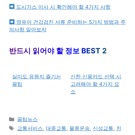
도시가스 이사 시 확인해야 할 4가지 사항
영유아 건강검진 서류 준비하는 5가지 방법과 주
의사항 알아보자
반드시 읽어야 할 정보 BEST 2
실미도 유원지 즐기는
신한 신용카드 선택 시
꿀팁
고려해야 할 4가지 요
소
카
꿀팁뉴스
테
태
교통서비스
,
대중교통
,
물류운송
,
신성교통
,
친
고
그