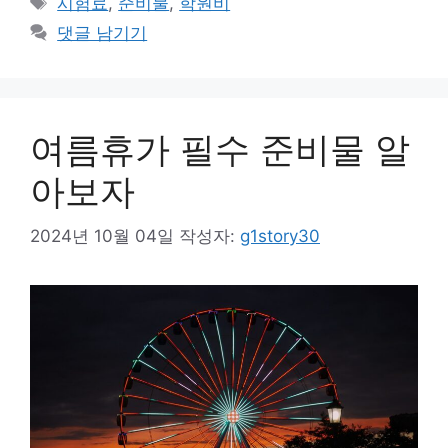
시험료
,
준비물
,
학원비
고
그
댓글 남기기
리
여름휴가 필수 준비물 알
아보자
2024년 10월 04일
작성자:
g1story30