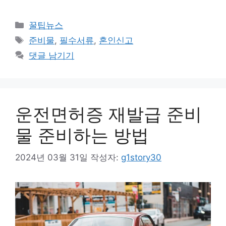
카
꿀팁뉴스
테
태
준비물
,
필수서류
,
혼인신고
고
그
댓글 남기기
리
운전면허증 재발급 준비
물 준비하는 방법
2024년 03월 31일
작성자:
g1story30