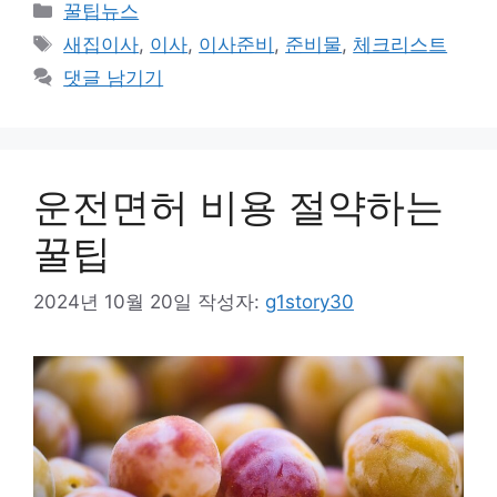
카
꿀팁뉴스
테
태
새집이사
,
이사
,
이사준비
,
준비물
,
체크리스트
고
그
댓글 남기기
리
운전면허 비용 절약하는
꿀팁
2024년 10월 20일
작성자:
g1story30