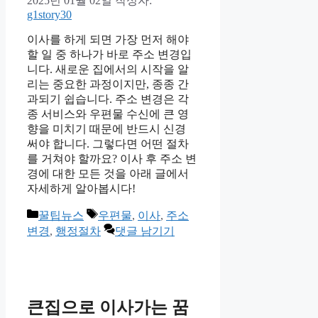
2025년 01월 02일
작성자:
g1story30
이사를 하게 되면 가장 먼저 해야
할 일 중 하나가 바로 주소 변경입
니다. 새로운 집에서의 시작을 알
리는 중요한 과정이지만, 종종 간
과되기 쉽습니다. 주소 변경은 각
종 서비스와 우편물 수신에 큰 영
향을 미치기 때문에 반드시 신경
써야 합니다. 그렇다면 어떤 절차
를 거쳐야 할까요? 이사 후 주소 변
경에 대한 모든 것을 아래 글에서
자세하게 알아봅시다!
카
태
꿀팁뉴스
우편물
,
이사
,
주소
테
그
변경
,
행정절차
댓글 남기기
고
리
큰집으로 이사가는 꿈