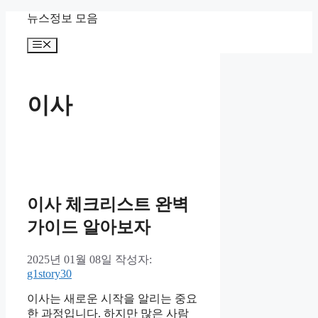
컨
뉴스정보 모음
텐
메
츠
뉴
로
건
너
이사
뛰
기
이사 체크리스트 완벽
가이드 알아보자
2025년 01월 08일
작성자:
g1story30
이사는 새로운 시작을 알리는 중요
한 과정입니다. 하지만 많은 사람