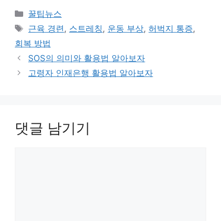
카
꿀팁뉴스
테
태
근육 경련
,
스트레칭
,
운동 부상
,
허벅지 통증
,
고
그
회복 방법
리
SOS의 의미와 활용법 알아보자
고령자 인재은행 활용법 알아보자
댓글 남기기
댓
글