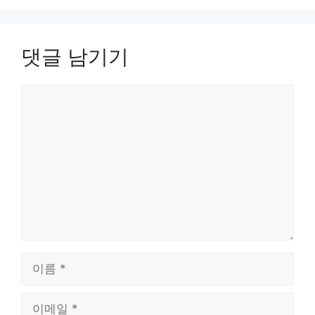
댓글 남기기
댓
글
이
름
이